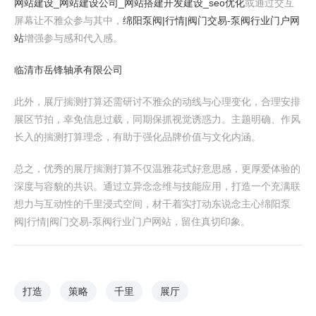
网站建设_网站建设公司_网站搭建开发建设_seo优化
或通过交互
屏幕让不雅众参与其中，
绵阳泵阀|行情|阀门交易-泵阀行业门户网
站
增强参与感和代入感。
临清市岳锋轴承有限公司
此外，展厅揣测打算还需研讨不雅众的动线与心理变化，合理安排
展区节拍，幸免信息过载，同期保抓视觉诱惑力。主题明确、作风
长入的揣测打算理念，有助于强化品牌价值与文化内涵。
总之，优秀的展厅揣测打算不仅温雅花式好意思感，更厚爱体验的
深度与容貌的共识。通过立异念念维与技能应用，打造一个充满联
想力与互动性的千里浸式空间，材干着实打动东说念主心绵阳泵
阀|行情|阀门交易-泵阀行业门户网站，留住真切印象。
打造
策略
千里
展厅